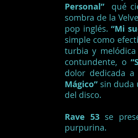
Personal”
qué ci
sombra de la Velv
“Mi su
pop inglés.
simple como efecti
turbia y melódica
“
contundente, o
dolor dedicada a 
Mágico”
sin duda 
del disco.
Rave 53
se prese
purpurina.