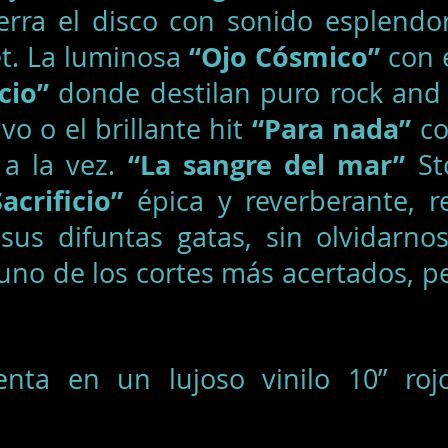
erra el disco con sonido esplendo
“Ojo Cósmico”
et. La luminosa
con 
cio”
donde destilan puro rock and r
“Para nada”
vo o el brillante hit
co
“La sangre del mar”
 a la vez.
Sto
Sacrificio”
épica y reverberante, re
sus difuntas gatas, sin olvidarn
uno de los cortes más acertados, p
nta en un lujoso vinilo 10” roj